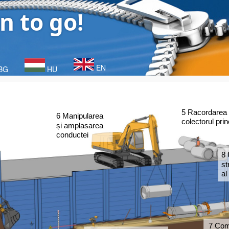
n to go!
EN
BG
HU
5 Racordarea l
6 Manipularea  
colectorul prin
și amplasarea 
conductei 
8 
st
al
7 Com