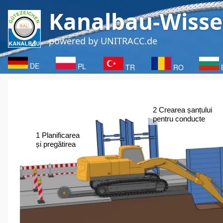
Sari
Kanalbau-Wisse
la
conținutul
powered by UNITRACC.de
principal
DE
PL
TR
RO
2 Crearea șanțului  
pentru conducte
1 Planificarea  
și pregătirea