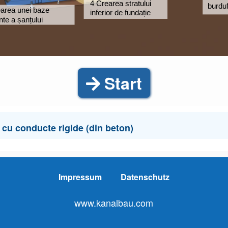
4 Crearea stratului 
burduf
area unei baze  
inferior de fundație
nte a șanțului
Start
 cu conducte rigide (din beton)
nductei
rigide
Impressum
Datenschutz
www.kanalbau.com