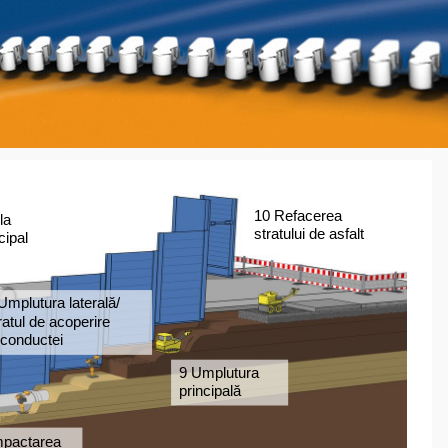
10 Refacerea  
a  
stratului de asfalt 
cipal 
Umplutura laterală/ 
ratul de acoperire 
 conductei 
9 Umplutura  
principală  
pactarea 